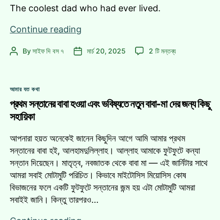
এ
The coolest dad who had ever lived.
আমার
Continue reading
আব্বার
আমার
By
সাইফ দি বস ৭
মার্চ 20, 2025
2 টি মন্তব্য
Post
Post
সঙ্গীতপ্রীতি,
আব্বার
author
date
যুগের
সঙ্গীতপ্রীতি,
চাইতে
যুগের
Categories
এগিয়ে
আমার যত কথা
চাইতে
থাকা
প্রথম সন্তানের বাবা হওয়া এবং ভবিষ্যতে নতুন বাবা-মা দের জন্য কিছু
এগিয়ে
থাকা
এবং
সহায়িকা
এবং
Adaptability
Adaptability
আপনারা হয়ত অনেকেই জানেন কিছুদিন আগে আমি আমার প্রথম
এ
সন্তানের বাবা হই, আলহামদুলিল্লাহ। আল্লাহ আমাকে ফুটফুটে কন্যা
সন্তান দিয়েছেন। মাতৃত্ব, নবজাতক থেকে বাবা মা — এই জার্নিটার সাথে
আমরা সবাই মোটামুটি পরিচিত। কিভাবে মাইটোসিস মিয়োসিস কোষ
বিভাজনের ফলে একটি ফুটফুটে সন্তানের জন্ম হয় এটা মোটামুটি আমরা
সবাইই জানি। কিন্তু তারপরও…