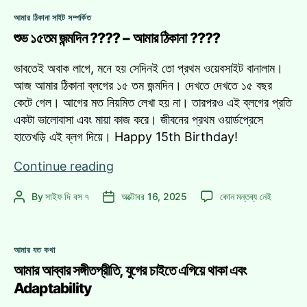
কী? বৃষ্টির
তাতে
Categories
রাতে
আমার ঠিকানা সাইট সম্পর্কিত
কী? বৃষ্টির
এক
শুভ ১৫তম জন্মদিন ???? – আমার ঠিকানা ????
রাতে
এক
‘নীললোহিত’
‘নীললোহিত’
ভাবতেই অবাক লাগে, মনে হয় সেদিনই তো প্রথম ওয়েবসাইট বানালাম।
অভিযাত্রা
অভিযাত্রা
আজ আমার ঠিকানা ব্লগের ১৫ তম জন্মদিন। দেখতে দেখতে ১৫ বছর
এ
কেটে গেল। আগের মত নিয়মিত লেখা হয় না। তারপরও এই ব্লগের প্রতি
একটা ভালোবাসা এবং মায়া কাজ করে। জীবনের প্রথম ওয়ার্ডপ্রেসে
হাতেখড়ি এই ব্লগ দিয়ে। Happy 15th Birthday!
শুভ
Continue reading
১৫তম
শুভ
By
সাইফ দি বস ৭
অক্টোবর 16, 2025
কোন মন্তব্য নেই
Post
Post
জন্মদিন
১৫তম
author
date
????
জন্মদিন
–
????
Categories
আমার
আমার যত কথা
–
ঠিকানা
আমার আব্বার সঙ্গীতপ্রীতি, যুগের চাইতে এগিয়ে থাকা এবং
আমার
ঠিকানা
????
Adaptability
????