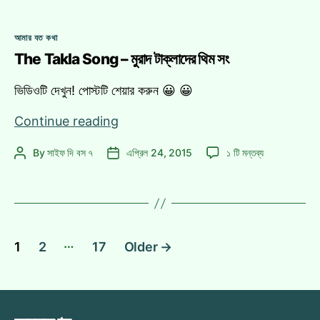
কিনুন
টিকিট
ঘরে
কিনুন
Categories
বসে
আমার যত কথা
ঘরে
The Takla Song – মুরাদ টাক্লাদের থিম সং
বসে
এ
ভিডিওটি দেখুন! পোস্টটি শেয়ার করুন 😀 😀
The
Continue reading
Takla
The
By
সাইফ দি বস ৭
এপ্রিল 24, 2015
১ টি মন্তব্য
Post
Post
Song
Takla
author
date
–
Song
মুরাদ
–
টাক্লাদের
মুরাদ
থিম
টাক্লাদের
পোস্ট
…
থিম
সং
1
2
17
Older
→
সং
ন্যাভিগেশন
এ