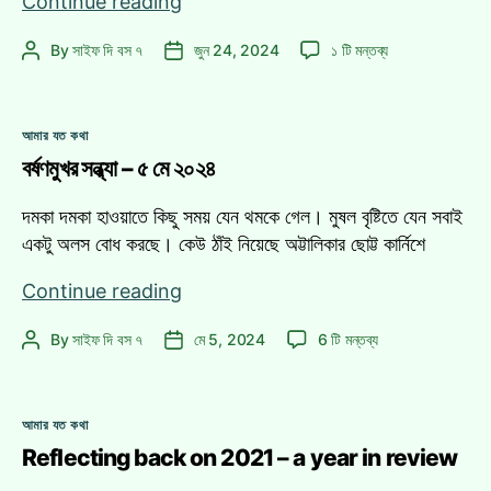
প্রথম
Continue reading
সন্তানের
প্রথম
By
সাইফ দি বস ৭
জুন 24, 2024
১ টি মন্তব্য
Post
Post
বাবা
সন্তানের
author
date
হওয়া
বাবা
এবং
হওয়া
Categories
ভবিষ্যতে
আমার যত কথা
এবং
নতুন
বর্ষণমুখর সন্ধ্যা – ৫ মে ২০২৪
ভবিষ্যতে
নতুন
বাবা-
বাবা-
দমকা দমকা হাওয়াতে কিছু সময় যেন থমকে গেল। মুষল বৃষ্টিতে যেন সবাই
মা
মা
একটু অলস বোধ করছে। কেউ ঠাঁই নিয়েছে অট্টালিকার ছোট্ট কার্নিশে
দের
দের
জন্য
জন্য
বর্ষণমুখর
Continue reading
কিছু
কিছু
সন্ধ্যা
সহায়িকা
সহায়িকা
বর্ষণমুখর
By
সাইফ দি বস ৭
মে 5, 2024
6 টি মন্তব্য
Post
Post
–
এ
সন্ধ্যা
author
date
৫
–
মে
৫
Categories
২০২৪
আমার যত কথা
মে
Reflecting back on 2021 – a year in review
২০২৪
এ