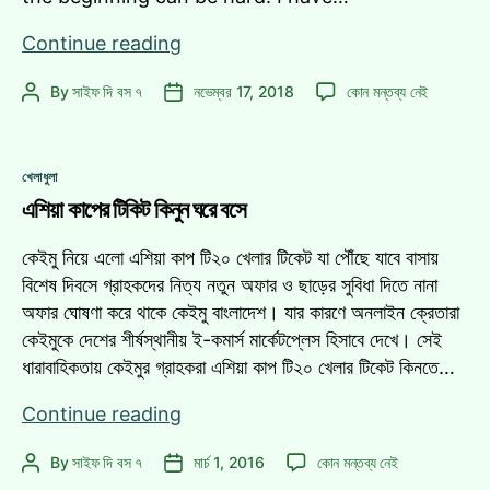
[2018]
Continue reading
Learn
[2018]
By
সাইফ দি বস ৭
নভেম্বর 17, 2018
কোন মন্তব্য নেই
Post
Post
WordPress
Learn
author
date
Free
WordPress
–
Free
Categories
Step
খেলাধুলা
–
by
এশিয়া কাপের টিকিট কিনুন ঘরে বসে
Step
by
Step
Step
কেইমু নিয়ে এলো এশিয়া কাপ টি২০ খেলার টিকেট যা পৌঁছে যাবে বাসায়
Tutorial
Tutorial
বিশেষ দিবসে গ্রাহকদের নিত্য নতুন অফার ও ছাড়ের সুবিধা দিতে নানা
Collection
Collection
অফার ঘোষণা করে থাকে কেইমু বাংলাদেশ। যার কারণে অনলাইন ক্রেতারা
এ
কেইমুকে দেশের শীর্ষস্থানীয় ই-কমার্স মার্কেটপ্লেস হিসাবে দেখে। সেই
ধারাবাহিকতায় কেইমুর গ্রাহকরা এশিয়া কাপ টি২০ খেলার টিকেট কিনতে…
এশিয়া
Continue reading
কাপের
এশিয়া
By
সাইফ দি বস ৭
মার্চ 1, 2016
কোন মন্তব্য নেই
Post
Post
টিকিট
কাপের
author
date