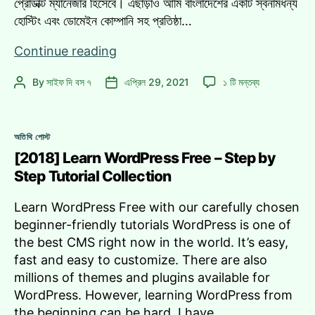
প্রোডাক্ট ম্যানেজার হিসেবে। এছাড়াও আমি বাংলাদেশের একটি স্বনামধন্য
হোস্টিং এবং ডোমেইন কোম্পানি সহ প্রতিষ্ঠা…
জাদুর
Continue reading
বাক্স
জাদুর
By
সাইফ দি বস ৭
এপ্রিল 29, 2021
১ টি মন্তব্য
Post
Post
কম্পিউটার
বাক্স
author
date
ও
কম্পিউটার
একজন
ও
Categories
বাবার
অতিথি পোস্ট
একজন
গল্প
[2018] Learn WordPress Free – Step by
বাবার
গল্প
Step Tutorial Collection
এ
Learn WordPress Free with our carefully chosen
beginner-friendly tutorials WordPress is one of
the best CMS right now in the world. It’s easy,
fast and easy to customize. There are also
millions of themes and plugins available for
WordPress. However, learning WordPress from
the beginning can be hard. I have…