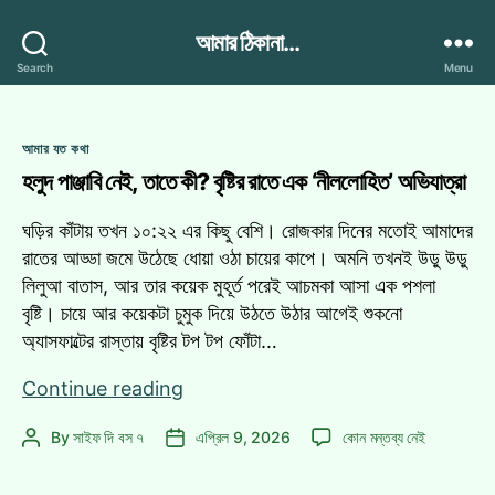
আমার ঠিকানা...
Search
Menu
Categories
আমার যত কথা
হলুদ পাঞ্জাবি নেই, তাতে কী? বৃষ্টির রাতে এক ‘নীললোহিত’ অভিযাত্রা
ঘড়ির কাঁটায় তখন ১০:২২ এর কিছু বেশি। রোজকার দিনের মতোই আমাদের
রাতের আড্ডা জমে উঠেছে ধোয়া ওঠা চায়ের কাপে। অমনি তখনই উড়ু উড়ু
লিলুআ বাতাস, আর তার কয়েক মুহূর্ত পরেই আচমকা আসা এক পশলা
বৃষ্টি। চায়ে আর কয়েকটা চুমুক দিয়ে উঠতে উঠার আগেই শুকনো
অ্যাসফাল্টের রাস্তায় বৃষ্টির টপ টপ ফোঁটা…
হলুদ
Continue reading
পাঞ্জাবি
হলুদ
By
সাইফ দি বস ৭
এপ্রিল 9, 2026
কোন মন্তব্য নেই
Post
Post
নেই,
পাঞ্জাবি
author
date
তাতে
নেই,