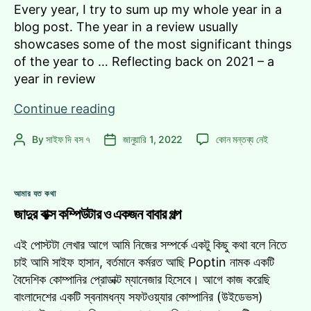
Every year, I try to sum up my whole year in a
blog post. The year in a review usually
showcases some of the most significant things
of the year to … Reflecting back on 2021 – a
year in review
Reflecting
Continue reading
back
Reflecting
By
সাইফ দি বস ৭
জানুয়ারি 1, 2022
কোন মন্তব্য নেই
Post
Post
on
back
author
date
2021
on
–
2021
Categories
a
আমার যত কথা
–
year
জাদুর বাক্স কম্পিউটার ও একজন বাবার গল্প
a
year
in
in
এই পোস্টটা লেখার আগে আমি নিজের সম্পর্কে একটু কিছু কথা বলে নিতে
review
review
চাই আমি সাইফ হাসান, বর্তমানে কর্মরত আছি Poptin নামক একটি
এ
বৈদেশিক কোম্পানির প্রোডাক্ট ম্যানেজার হিসেবে। আগে কাজ করেছি
বাংলাদেশের একটি স্বনামধন্য সফটওয়্যার কোম্পানির (উইডেভস)