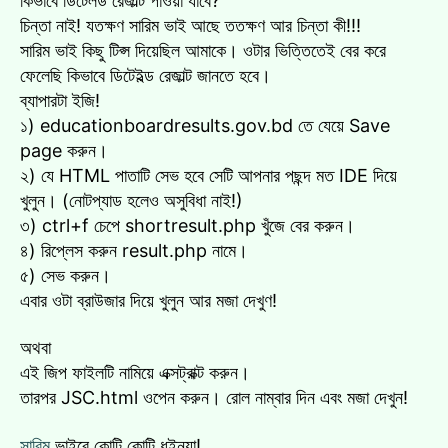
কিভাবে ডিটেলড রেজাল্ট পাওয়া যাবে?
গোল্ডেন
চিন্তা নাই! যতক্ষণ সারিম ভাই আছে ততক্ষণ আর চিন্তা কী!!!
A+
সারিম ভাই কিছু টিপ্স দিয়েছিল আমাকে। ওটার ভিত্তিতেই বের করে
পেয়েছি।
ফেলেছি কিভাবে ডিটেইল্ড রেজাল্ট জানতে হবে।
এ
ব্যাপারটা ইজি!
১) educationboardresults.gov.bd তে যেয়ে Save
page করুন।
২) যে HTML পাতাটি সেভ হবে সেটি আপনার পছন্দ মত IDE দিয়ে
খুলুন। (নোটপ্যাড হলেও অসুবিধা নাই!)
৩) ctrl+f চেপে shortresult.php খুঁজে বের করুন।
৪) রিপ্লেস করুন result.php নামে।
৫) সেভ করুন।
এবার ওটা ব্রাউজার দিয়ে খুলুন আর মজা দেখুণ!
অথবা
এই জিপ ফাইলটি নামিয়ে এক্সট্রাক্ট করুন।
তারপর JSC.html ওপেন করুন। রোল নাম্বার দিন এবং মজা দেখুন!
সারিম
ভাইরে কোটি কোটি ধইন্যা!