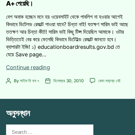
A+ পেয়েছি।
বেশ অবাক হচ্ছেন মনে হয় ওয়েবসাইট থেকে পাবলিশ না হওয়ার আগেই
কিভাবে ডিটেলড রেজাল্ট পাওয়া যাবে? চিন্তা নাই! যতক্ষণ সারিম ভাই আছে
ততক্ষণ আর চিন্তা কী!!! সারিম ভাই কিছু টিপ্স দিয়েছিল আমাকে। ওটার
ভিত্তিতেই বের করে ফেলেছি কিভাবে ডিটেইল্ড রেজাল্ট জানতে হবে।
ব্যাপারটা ইজি! ১) educationboardresults.gov.bd তে
যেয়ে Save page…
JSC
Continue reading
Details
JSC
By
সাইফ দি বস ৭
ডিসেম্বর 30, 2010
কোন মন্তব্য নেই
Post
Post
রেজাল্ট
Details
author
date
দেখুন
রেজাল্ট
পাবলিশ
দেখুন
হওয়ার
পাবলিশ
অনুসন্ধান
আগেই!!!|
হওয়ার
আগেই!!!|
গোল্ডেন
গোল্ডেন
Search
A+
A+
for:
পেয়েছি।