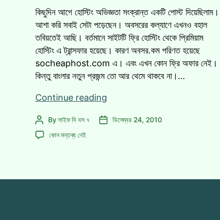
কিছুদিন আগে হোস্টিং অভিজ্ঞতা সংক্রান্ত একটি পোস্ট দিয়েছিলাম।
আশা করি সবাই সেটা পড়েছেন। অবসরের কল্যাণে এখনও বহাল
তবিয়তেই আছি। বর্তমানে সাইটটি ফ্রি হোস্টিং থেকে প্রিমিয়াম
হোস্টিং এ ট্রান্সফার হয়েছে। কারণ অবসর.কম পরিণত হয়েছে
socheaphost.com এ। এবং এখন কোন ফ্রি অফার নেই।
কিন্তু বাংলার নতুন প্রজন্ম তো আর থেমে থাকবে না।…
হোস্টিং
Continue reading
বাটপারি
By
সাইফ দি বস ৭
ডিসেম্বর 24, 2010
Post
Post
এড়িয়ে
author
date
হোস্টিং
চলুন!
কোন মন্তব্য নেই
বাটপারি
এসে
এড়িয়ে
গেছে
চলুন!
Melbweb!
এসে
গেছে
Melbweb!
এ