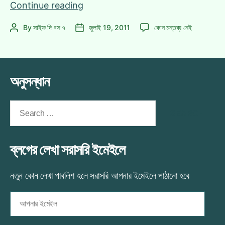
রংমহল
Continue reading
গেটটুগেদার
রংমহল
By
সাইফ দি বস ৭
জুলাই 19, 2011
কোন মন্তব্য নেই
Post
Post
২০১১
গেটটুগেদার
author
date
২০১১
এ
অনুসন্ধান
Search
for:
ব্লগের লেখা সরাসরি ইমেইলে
নতুন কোন লেখা পাবলিশ হলে সরাসরি আপনার ইমেইলে পাঠানো হবে
আপনার
ইমেইল