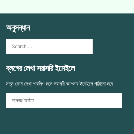
জন্য
author
date
জুতা
ফ্যাশেনবল
ও
জুতা
মোজা
ও
অনুসন্ধান
মোজা
এ
Search
for:
ব্লগের লেখা সরাসরি ইমেইলে
নতুন কোন লেখা পাবলিশ হলে সরাসরি আপনার ইমেইলে পাঠানো হবে
আপনার
ইমেইল
সাবস্ক্রাইব