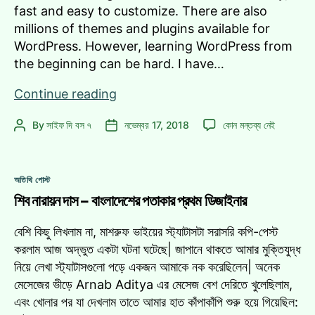
fast and easy to customize. There are also
millions of themes and plugins available for
WordPress. However, learning WordPress from
the beginning can be hard. I have…
[2018]
Continue reading
Learn
[2018]
By
সাইফ দি বস ৭
নভেম্বর 17, 2018
কোন মন্তব্য নেই
Post
Post
WordPress
Learn
author
date
Free
WordPress
–
Free
Categories
Step
অতিথি পোস্ট
–
by
শিব নারায়ন দাস – বাংলাদেশের পতাকার প্রথম ডিজাইনার
Step
by
Step
Step
বেশি কিছু লিখলাম না, মাশরুফ ভাইয়ের স্ট্যাটাসটা সরাসরি কপি-পেস্ট
Tutorial
Tutorial
করলাম আজ অদ্ভুত একটা ঘটনা ঘটেছে| জাপানে থাকতে আমার মুক্তিযুদ্ধ
Collection
Collection
নিয়ে লেখা স্ট্যাটাসগুলো পড়ে একজন আমাকে নক করেছিলেন| অনেক
এ
মেসেজের ভীড়ে Arnab Aditya এর মেসেজ বেশ দেরিতে খুলেছিলাম,
এবং খোলার পর যা দেখলাম তাতে আমার হাত কাঁপাকাঁপি শুরু হয়ে গিয়েছিল: