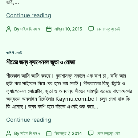
ভাই,…
শিব
Continue reading
নারায়ন
শিব
By
সাইফ দি বস ৭
এপ্রিল 10, 2015
কোন মন্তব্য নেই
Post
Post
দাস
নারায়ন
author
date
–
দাস
বাংলাদেশের
–
Categories
পতাকার
অতিথি পোস্ট
বাংলাদেশের
প্রথম
শীতের জন্য ফ্যাশেনবল জুতা ও মোজা
পতাকার
প্রথম
ডিজাইনার
ডিজাইনার
শীতকাল আসি আসি করছে। কুয়শামগ্ন সকালে এক কাপ চা , কফি আর
এ
হুডি পরে সাইকেল নিয়ে বের হতে চায় সবাই। শীতকালের কিছু ট্রেন্ডি ও
ফ্যাশেনেবল সোয়েটার, জুতা ও অন্যান্য শীতের সামগ্রী এনেছে বাংলাদেশের
অন্যতম অনলাইন রিটেইলার Kaymu.com.bd। চলুন দেখা যাক কি
কি এনেছে। জ্বর কাশি হতে বাঁচতে এখনই শুরু করে…
শীতের
Continue reading
জন্য
শীতের
By
সাইফ দি বস ৭
ডিসেম্বর 7, 2014
কোন মন্তব্য নেই
Post
Post
ফ্যাশেনবল