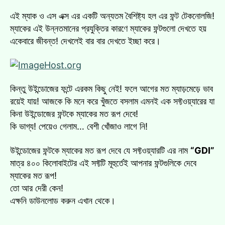
এই ম্যাক ও এস এক্স এর একটি অন্যতম বৈশিষ্ট্য হল এর ফন্ট টেকনোলজি!
ম্যাকের এই উন্নতমানের প্রযুক্তির কারণে ম্যাকের ফন্টগুলো দেখতে হয়
একেবারে জীবন্ত! দেখলেই বার বার দেখতে ইচ্ছা করে।
কিন্তু উইন্ডোজের ফন্টে এরকম কিছু নেই! ফলে আগের মত ম্যাড়মেড়ে ভাব
রয়েই যায়! আজকে কি মনে করে খুঁজতে বসলাম এমনই এক সফ্টওয়্যারের যা
কিনা উইন্ডোজের ফন্টকে ম্যাকের মত রূপ দেবে!
কি ভাগ্য! পেয়েও গেলাম… বেশী খোঁজাও লাগে নি!
উইন্ডোজের ফন্টকে ম্যাকের মত রূপ দেবে যে সফ্টওয়্যারটি এর নাম
“GDI”
মাত্র ৪০০ কিলোবাইটের এই সফ্টটি মূহুর্তেই আপনার ফন্টগুলিকে দেবে
ম্যাকের মত রূপ!
তো আর দেরী কেন!
এক্ষনি ডাউনলোড করুন এখান থেকে।