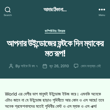
আমার ঠিকানা...
Search
Menu
Categories
কম্পিউটার বিষয়ক
আপনার উইন্ডোজের ফন্টকে দিন ম্যাকের
মত রূপ!
আপনার
By
সাইফ দি বস ৭
জুন 26, 2010
কোন মন্তব্য নেই
Post
Post
উইন্ডোজের
author
date
ফন্টকে
দিন
ম্যাকের
মত
World এর বেশীর ভাগ মানুষই উইন্ডোজ ইউজ করে। এমনকি অনেকে
রূপ!
এটাও জানে না যে উইন্ডোজ ছাড়াও পৃথিবীতে আর কোন ও এস আছে! তবে
এ
অনেক প্রফেশনালদের মতেই পৃথিবীর বেস্ট ও এস ম্যাক ও এস এক্স!