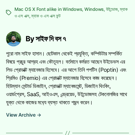
Mac OS X Font alike in Windows
,
Windows
,
উইন্ডোজ
,
ম্যাক
Tags
ও এস এক্স
,
ম্যাক ও এস এক্স ফন্ট
By সাইফ দি বস ৭
পুরো নাম সাইফ হাসান। ছোটকাল থেকেই প্রযুক্তি, কম্পিউটার সম্পর্কিত
বিষয়ে প্রচুর আগ্রহ এবং কৌতূহল। বর্তমানে কর্মরত আছেন উইডেভস এর
লিড প্রোডাক্ট ম‍্যানেজার হিসেবে। এর আগে তিনি পপটিন (Poptin) এবং
প্রিমিও (Premio) এর প্রোডাক্ট ম্যানেজার হিসেবে কাজ করেছেন।
হিউম্যান সেন্টার্ড ডিজাইন, প্রোডাক্ট ম্যানেজমেন্ট, ডিজাইন থিংকিং,
ওয়ার্ডপ্রেস, SaaS, আইওএস, এন্ড্রয়েড, উইন্ডোজসহ টেকনোলজির সাথে
যুক্ত থেকে কাজের মধ‍্যে ব্যস্ত থাকতে পছন্দ করেন।
View Archive
→