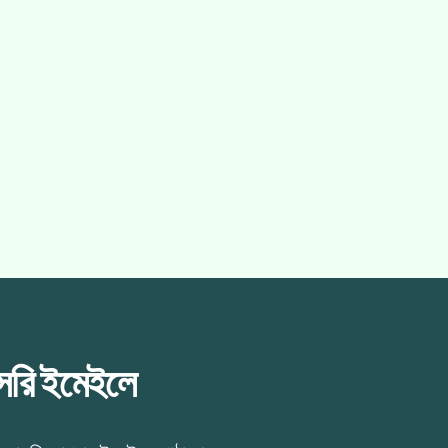
াসরি ইমেইলে