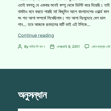
এতই ফালতু যে একবার শুনেই কম্পু থেকে ডিলিট করে দিয়েছি। তাই
নামটাও মনে করতে পারছি না! কিছুদিন আগে বাংলাদেশের ওয়ার্ল্ড কাপ
সং শত আশা সম্পর্কে লিখেছিলাম। শত আশা নিঃসন্দেহে বেশ ভাল
গান… তবে আজকে রংমহলের মাটি ভাই এই টপিকে…
বিশ্বকাপ
Continue reading
থিমসং
বিশ্বকাপ
By
সাইফ দি বস ৭
ফেব্রুয়ারি 9, 2011
কোন মন্তব্য নেই
Post
Post
হওয়া
থিমসং
author
date
উচিৎ
হওয়া
ছিল
উচিৎ
যে
ছিল
যে
গানটির!
গানটির!
এ
অনুসন্ধান