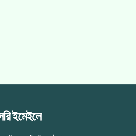
াসরি ইমেইলে