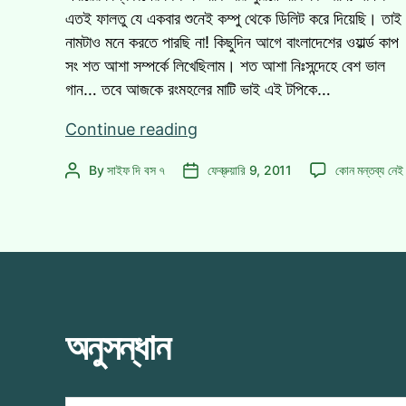
এতই ফালতু যে একবার শুনেই কম্পু থেকে ডিলিট করে দিয়েছি। তাই
নামটাও মনে করতে পারছি না! কিছুদিন আগে বাংলাদেশের ওয়ার্ল্ড কাপ
সং শত আশা সম্পর্কে লিখেছিলাম। শত আশা নিঃসন্দেহে বেশ ভাল
গান… তবে আজকে রংমহলের মাটি ভাই এই টপিকে…
বিশ্বকাপ
Continue reading
থিমসং
বিশ্বকাপ
By
সাইফ দি বস ৭
ফেব্রুয়ারি 9, 2011
কোন মন্তব্য নেই
Post
Post
হওয়া
থিমসং
author
date
উচিৎ
হওয়া
ছিল
উচিৎ
যে
ছিল
যে
গানটির!
গানটির!
এ
অনুসন্ধান