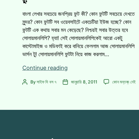
বাংলা লেখার সবচেয়ে জনপ্রিয় ফন্ট কী? কোন ফন্টটি সবচেয়ে দেখতে
সুন্দর? কোন ফন্টটি সব ওয়েবসাইটে একচেটিয়া ইউজ হচ্ছে? কোন
ফন্টটি এক কথায় সবার মন কেড়েছে? নিশ্চয়ই সবার উত্তর হবে
সোলায়মানলিপি? হ্যা! সেই সোলায়মানলিপিকেই আরো একটু
কাস্টোমাইজ ও মডিফাই করে বানিয়ে ফেললাম আজ সোলায়মানলিপি
ভার্সন টু! সোলায়মানলিপি ফন্টটা নিয়ে কাজ করলাম…
বানিয়ে
Continue reading
ফেললাম
বানিয়ে
By
সাইফ দি বস ৭
জানুয়ারি 8, 2011
কোন মন্তব্য নেই
Post
Post
আনঅফিসিয়াল
ফেললাম
author
date
সোলায়মানলিপি
আনঅফিসিয়াল
ভার্সন
সোলায়মানলিপি
টু!
ভার্সন
টু!
এ