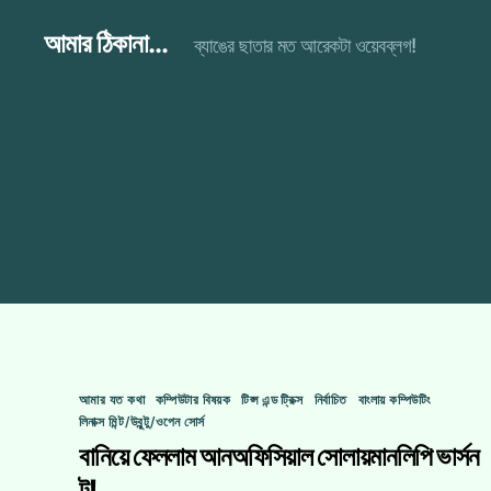
আমার ঠিকানা...
ব্যাঙের ছাতার মত আরেকটা ওয়েবব্লগ!
Categories
আমার যত কথা
কম্পিউটার বিষয়ক
টিপ্স এন্ড ট্রিক্স
নির্বাচিত
বাংলায় কম্পিউটিং
লিনাক্স মিন্ট/উবুন্টু/ওপেন সোর্স
বানিয়ে ফেললাম আনঅফিসিয়াল সোলায়মানলিপি ভার্সন
টু!