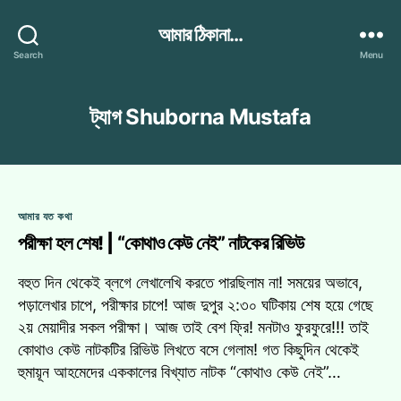
আমার ঠিকানা...
Search
Menu
ট্যাগ
Shuborna Mustafa
Categories
আমার যত কথা
পরীক্ষা হল শেষ! | “কোথাও কেউ নেই” নাটকের রিভিউ
বহুত দিন থেকেই ব্লগে লেখালেখি করতে পারছিলাম না! সময়ের অভাবে,
পড়ালেখার চাপে, পরীক্ষার চাপে! আজ দুপুর ২:৩০ ঘটিকায় শেষ হয়ে গেছে
২য় মেয়াদীর সকল পরীক্ষা। আজ তাই বেশ ফ্রি! মনটাও ফুরফুরে!!! তাই
কোথাও কেউ নাটকটির রিভিউ লিখতে বসে গেলাম! গত কিছুদিন থেকেই
হুমায়ূন আহমেদের এককালের বিখ্যাত নাটক “কোথাও কেউ নেই”…