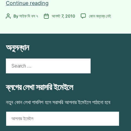
পরীক্ষা
Continue reading
হল
পরীক্ষা
By
সাইফ দি বস ৭
আগস্ট 7, 2010
কোন মন্তব্য নেই
Post
Post
শেষ!
হল
author
date
|
শেষ!
“কোথাও
|
কেউ
“কোথাও
অনুসন্ধান
নেই”
কেউ
নেই”
নাটকের
নাটকের
Search
রিভিউ
রিভিউ
for:
এ
ব্লগের লেখা সরাসরি ইমেইলে
নতুন কোন লেখা পাবলিশ হলে সরাসরি আপনার ইমেইলে পাঠানো হবে
আপনার
ইমেইল