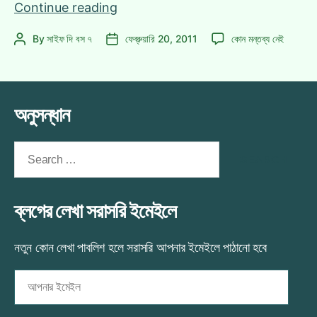
পৃথিবীর
Continue reading
যেকোন
পৃথিবীর
By
সাইফ দি বস ৭
ফেব্রুয়ারি 20, 2011
কোন মন্তব্য নেই
Post
Post
দেশে
যেকোন
author
date
ফ্রি
দেশে
এসএমএস!
ফ্রি
এসএমএস!
অনুসন্ধান
এ
Search
for:
ব্লগের লেখা সরাসরি ইমেইলে
নতুন কোন লেখা পাবলিশ হলে সরাসরি আপনার ইমেইলে পাঠানো হবে
আপনার
ইমেইল