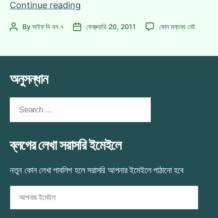
পৃথিবীর
Continue reading
যেকোন
পৃথিবীর
By
সাইফ দি বস ৭
ফেব্রুয়ারি 20, 2011
কোন মন্তব্য নেই
Post
Post
দেশে
যেকোন
author
date
ফ্রি
দেশে
এসএমএস!
ফ্রি
এসএমএস!
অনুসন্ধান
এ
Search
for:
ব্লগের লেখা সরাসরি ইমেইলে
নতুন কোন লেখা পাবলিশ হলে সরাসরি আপনার ইমেইলে পাঠানো হবে
আপনার
ইমেইল