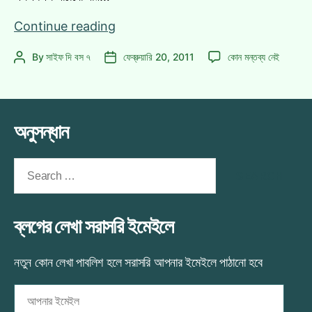
পৃথিবীর
Continue reading
যেকোন
পৃথিবীর
By
সাইফ দি বস ৭
ফেব্রুয়ারি 20, 2011
কোন মন্তব্য নেই
Post
Post
দেশে
যেকোন
author
date
ফ্রি
দেশে
এসএমএস!
ফ্রি
এসএমএস!
অনুসন্ধান
এ
Search
for:
ব্লগের লেখা সরাসরি ইমেইলে
নতুন কোন লেখা পাবলিশ হলে সরাসরি আপনার ইমেইলে পাঠানো হবে
আপনার
ইমেইল