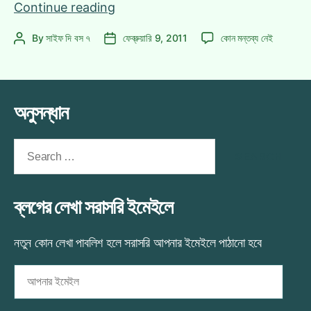
বিশ্বকাপ
Continue reading
থিমসং
বিশ্বকাপ
By
সাইফ দি বস ৭
ফেব্রুয়ারি 9, 2011
কোন মন্তব্য নেই
Post
Post
হওয়া
থিমসং
author
date
উচিৎ
হওয়া
ছিল
উচিৎ
যে
ছিল
অনুসন্ধান
গানটির!
যে
গানটির!
এ
Search
for:
ব্লগের লেখা সরাসরি ইমেইলে
নতুন কোন লেখা পাবলিশ হলে সরাসরি আপনার ইমেইলে পাঠানো হবে
আপনার
ইমেইল