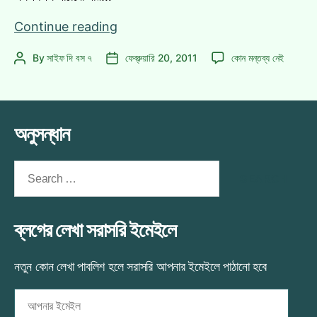
পৃথিবীর
Continue reading
যেকোন
পৃথিবীর
By
সাইফ দি বস ৭
ফেব্রুয়ারি 20, 2011
কোন মন্তব্য নেই
Post
Post
দেশে
যেকোন
author
date
ফ্রি
দেশে
এসএমএস!
ফ্রি
এসএমএস!
অনুসন্ধান
এ
Search
for:
ব্লগের লেখা সরাসরি ইমেইলে
নতুন কোন লেখা পাবলিশ হলে সরাসরি আপনার ইমেইলে পাঠানো হবে
আপনার
ইমেইল