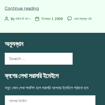
মিনি
Continue reading
Tips
মিনি
By
সাইফ দি বস ৭
ডিসেম্বর 1, 2009
কোন মন্তব্য নেই
Post
Post
for
Tips
author
date
Windows
for
7
Windows
(
7
অনুসন্ধান
অভিজ্ঞদের
(
অভিজ্ঞদের
জন্য
জন্য
Search
নয়
নয়
for:
)
)
এ
ব্লগের লেখা সরাসরি ইমেইলে
নতুন কোন লেখা পাবলিশ হলে সরাসরি আপনার ইমেইলে পাঠানো হবে
আপনার
ইমেইল