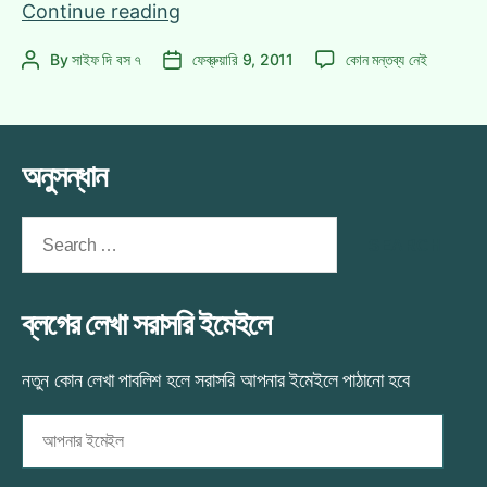
বিশ্বকাপ
Continue reading
থিমসং
বিশ্বকাপ
By
সাইফ দি বস ৭
ফেব্রুয়ারি 9, 2011
কোন মন্তব্য নেই
Post
Post
হওয়া
থিমসং
author
date
উচিৎ
হওয়া
ছিল
উচিৎ
যে
ছিল
অনুসন্ধান
গানটির!
যে
গানটির!
এ
Search
for:
ব্লগের লেখা সরাসরি ইমেইলে
নতুন কোন লেখা পাবলিশ হলে সরাসরি আপনার ইমেইলে পাঠানো হবে
আপনার
ইমেইল