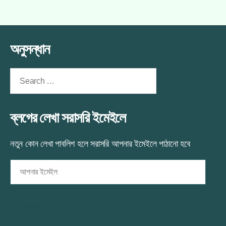
গাইডলাইন:যেভাবে
author
date
পিসিতে
ইন্টেল
ম্যাক
পিসিতে
ইন্সটল
ম্যাক
অনুসন্ধান
করবেন
ইন্সটল
করবেন
(১ম
(১ম
Search
পর্ব)
পর্ব)
for:
এ
ব্লগের লেখা সরাসরি ইমেইলে
নতুন কোন লেখা পাবলিশ হলে সরাসরি আপনার ইমেইলে পাঠানো হবে
আপনার
ইমেইল
সাবস্ক্রাইব