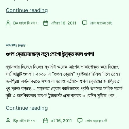
গুগল
Continue reading
ক্রোমের
গুগল
By
সাইফ দি বস ৭
এপ্রিল 16, 2011
কোন মন্তব্য নেই
Post
Post
প্রয়োজনীয়
ক্রোমের
author
date
কিছু
প্রয়োজনীয়
এক্সটেনশন
কিছু
Categories
কম্পিউটার বিষয়ক
এক্সটেনশন
গুগল ক্রোমের জন্য নতুন লোগো উন্মুক্ত করল গুগল!
এ
ব্রাউজার হিসেবে নিজের স্থানটা অনেক আগেই পাকাপোক্ত করে নিয়েছে
সার্চ জায়ান্ট গুগল। ২০০৮ এ “গুগল ক্রোম” ব্রাউজার রিলিজ দিলে তেমন
জনপ্রিয় অর্জন করতে সক্ষম না হলেও বর্তমানে গুগল ক্রোমের জনপ্রিয়তা
খুব দ্রুত বাড়ছে… সম্ভবত ক্রোম ব্রাউজারের প্রতি গুগলের অধিক সতর্ক
দৃষ্টি এ জনপ্রিয়তার কারণ! ইন্টারনেট এক্সপ্লোরার ৯ যেদিন মুক্তি পেল…
গুগল
Continue reading
ক্রোমের
গুগল
By
সাইফ দি বস ৭
মার্চ 16, 2011
কোন মন্তব্য নেই
Post
Post
জন্য
ক্রোমের
author
date