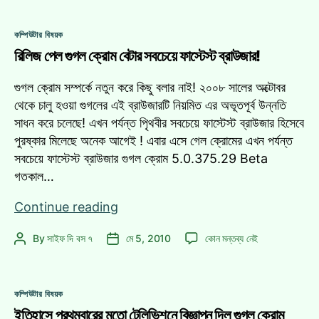
নতুন
জন্য
লোগো
নতুন
Categories
উন্মুক্ত
কম্পিউটার বিষয়ক
লোগো
করল
রিলিজ পেল গুগল ক্রোম বেটার সবচেয়ে ফাস্টেস্ট ব্রাউজার!
উন্মুক্ত
করল
গুগল!
গুগল!
গুগল ক্রোম সম্পর্কে নতুন করে কিছু বলার নাই! ২০০৮ সালের অক্টোবর
এ
থেকে চালু হওয়া গুগলের এই ব্রাউজারটি নিয়মিত এর অভূতপূর্ব উন্নতি
সাধন করে চলেছে! এখন পর্যন্ত পৃিথবীর সবচেয়ে ফাস্টেস্ট ব্রাউজার হিসেবে
পুরষ্কার মিলেছে অনেক আগেই ! এবার এসে গেল ক্রোমের এখন পর্যন্ত
সবচেয়ে ফাস্টেস্ট ব্রাউজার গুগল ক্রোম 5.0.375.29 Beta
গতকাল…
রিলিজ
Continue reading
পেল
রিলিজ
By
সাইফ দি বস ৭
মে 5, 2010
কোন মন্তব্য নেই
Post
Post
গুগল
পেল
author
date
ক্রোম
গুগল
বেটার
ক্রোম
Categories
সবচেয়ে
কম্পিউটার বিষয়ক
বেটার
ফাস্টেস্ট
ইতিহাসে প্রথমবারের মতো টেলিভিশনে বিজ্ঞাপন দিল গুগল ক্রোম
সবচেয়ে