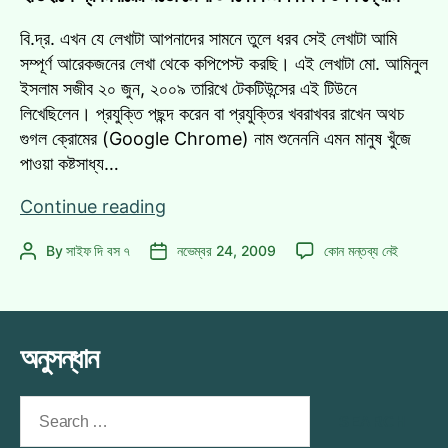
ফাস্টেস্ট
ব্রাউজার!
ব্রাউজার!
বি.দ্র. এখন যে লেখাটা আপনাদের সামনে তুলে ধরব সেই লেখাটা আমি
এ
সম্পূর্ণ আরেকজনের লেখা থেকে কপিপেস্ট করছি। এই লেখাটা মো. আমিনুল
ইসলাম সজীব ২০ জুন, ২০০৯ তারিখে টেকটিউন্সের এই টিউনে
লিখেছিলেন। প্রযুক্তি পছন্দ করেন বা প্রযুক্তির খবরাখবর রাখেন অথচ
গুগল ক্রোমের (Google Chrome) নাম শুনেননি এমন মানুষ খুঁজে
পাওয়া কষ্টসাধ্য…
ইতিহাসে
Continue reading
প্রথমবারের
ইতিহাসে
By
সাইফ দি বস ৭
নভেম্বর 24, 2009
কোন মন্তব্য নেই
Post
Post
মতো
প্রথমবারের
author
date
টেলিভিশনে
মতো
বিজ্ঞাপন
টেলিভিশনে
দিল
বিজ্ঞাপন
অনুসন্ধান
গুগল
দিল
গুগল
ক্রোম
ক্রোম
Search
এ
for: