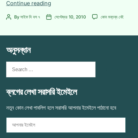
ঈদের
Continue reading
৭
ঈদের
By
সাইফ দি বস ৭
সেপ্টেম্বর 10, 2010
কোন মন্তব্য নেই
Post
Post
দিনের
৭
author
date
নাটক
দিনের
সময়সূচী
নাটক
|
সময়সূচী
অনুসন্ধান
সবাইকে
|
সবাইকে
ঈদ
ঈদ
Search
মোবারক
মোবারক
for:
এ
ব্লগের লেখা সরাসরি ইমেইলে
নতুন কোন লেখা পাবলিশ হলে সরাসরি আপনার ইমেইলে পাঠানো হবে
আপনার
ইমেইল