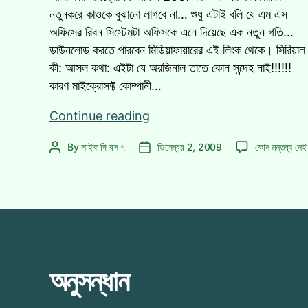
নতুনকরে কাওকে বুঝানো লাগবে না… শুধু এটাই বলি যে এম এস
অফিসের রিবন সিস্টেমটা অফিসকে এনে দিয়েছে এক নতুন গতি…
ডাউনলোড করতে পারবেন মিডিয়াফায়ারের এই লিংক থেকে। সিরিয়াল
কী: আসল কথা: এইটা যে অরজিনাল তাতে কোন সন্দেহ নাই!!!!!!
কারণ মাইক্রোসফ্ট কোম্পানী…
জেনুইন
Continue reading
মাইক্রোসফ্ট
জেনুইন
By
সাইফ দি বস ৭
ডিসেম্বর 2, 2009
কোন মন্তব্য নেই
Post
Post
অফিস
মাইক্রোসফ্ট
author
date
2007
অফিস
(মিডিয়াFire)
2007
(মিডিয়াFire)
এ
অনুসন্ধান