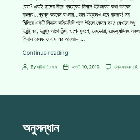
যেত? একই ছাদের নীচে প্রত্যেক লিনাক্স ইউজাররা কথা বলবেন
বাংলায়…প্রশ্ন করবেন বাংলায়…তার উত্তরও হবে বাংলায়! সব
মিলিয়ে একটি লিনাক্স কমিউনিটি গড়ে উঠলে কেমন হয়? যেখানে শুধু
উবুন্টু নয়, উবুন্টুর সাথে মিন্ট, ওপেনস্যুশে, ফেডোরা, রেডহ্যাটসহ সকল
লিনাক্স বেসড ও এস এর আলোচনা…
নতুন
Continue reading
রূপে
নতুন
By
সাইফ দি বস ৭
আগস্ট 10, 2010
কোন মন্তব্য নেই
Post
Post
লিনাক্স
রূপে
author
date
ফোরাম
লিনাক্স
আপনারই
ফোরাম
অপেক্ষায়!!!
আপনারই
অপেক্ষায়!!!
এ
অনুসন্ধান