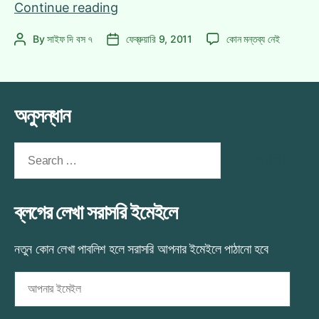
বিশ্বকাপ
Continue reading
থিমসং
বিশ্বকাপ
By
সাইফ দি বস ৭
ফেব্রুয়ারি 9, 2011
কোন মন্তব্য নেই
Post
Post
হওয়া
থিমসং
author
date
উচিৎ
হওয়া
ছিল
উচিৎ
যে
ছিল
অনুসন্ধান
গানটির!
যে
গানটির!
এ
Search
for:
ব্লগের লেখা সরাসরি ইমেইলে
নতুন কোন লেখা পাবলিশ হলে সরাসরি আপনার ইমেইলে পাঠানো হবে
আপনার
ইমেইল