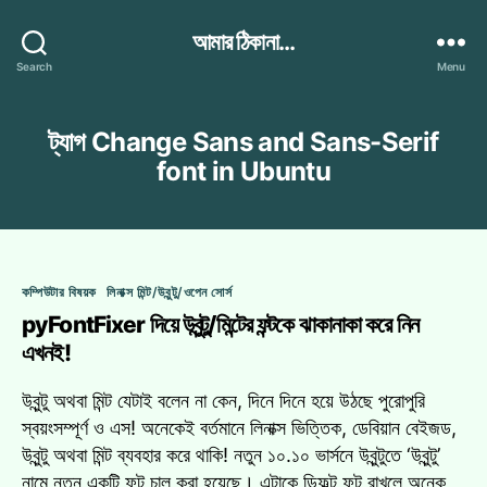
আমার ঠিকানা...
Search
Menu
ট্যাগ
Change Sans and Sans-Serif
font in Ubuntu
Categories
কম্পিউটার বিষয়ক
লিনাক্স মিন্ট/উবুন্টু/ওপেন সোর্স
pyFontFixer দিয়ে উবুন্টু/মিন্টের ফন্টকে ঝাকানাকা করে নিন
এখনই!
উবুন্টু অথবা মিন্ট যেটাই বলেন না কেন, দিনে দিনে হয়ে উঠছে পুরোপুরি
স্বয়ংসম্পূর্ণ ও এস! অনেকেই বর্তমানে লিনাক্স ভিত্তিক, ডেবিয়ান বেইজড,
উবুন্টু অথবা মিন্ট ব্যবহার করে থাকি! নতুন ১০.১০ ভার্সনে উবুন্টুতে ‘উবুন্টু’
নামে নতুন একটি ফন্ট চালু করা হয়েছে। এটাকে ডিফল্ট ফন্ট রাখলে অনেক