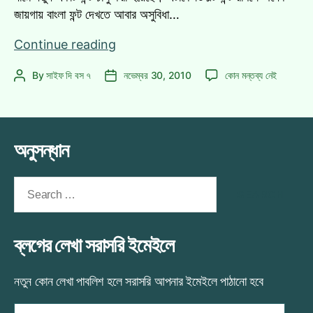
জায়গায় বাংলা ফন্ট দেখতে আবার অসুবিধা…
pyFontFixer
Continue reading
দিয়ে
pyFontFixer
By
সাইফ দি বস ৭
নভেম্বর 30, 2010
কোন মন্তব্য নেই
Post
Post
উবুন্টু/
দিয়ে
author
date
মিন্টের
উবুন্টু/
ফন্টকে
মিন্টের
ঝাকানাকা
ফন্টকে
অনুসন্ধান
করে
ঝাকানাকা
করে
নিন
নিন
Search
এখনই!
এখনই!
for:
এ
ব্লগের লেখা সরাসরি ইমেইলে
নতুন কোন লেখা পাবলিশ হলে সরাসরি আপনার ইমেইলে পাঠানো হবে
আপনার