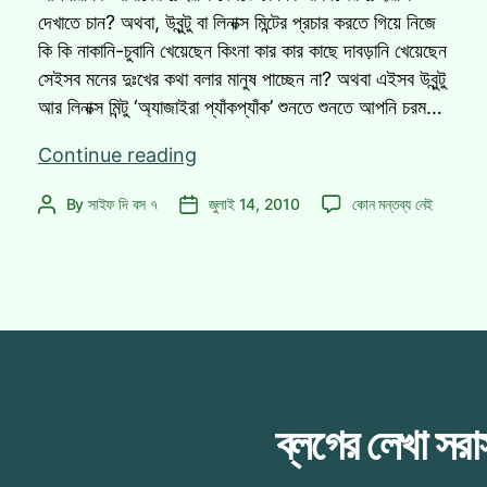
দেখাতে চান? অথবা, উবুন্টু বা লিনাক্স মিন্টের প্রচার করতে গিয়ে নিজে
কি কি নাকানি-চুবানি খেয়েছেন কিংনা কার কার কাছে দাবড়ানি খেয়েছেন
সেইসব মনের দুঃখের কথা বলার মানুষ পাচ্ছেন না? অথবা এইসব উবুন্টু
আর লিনাক্স মিন্টু ‘অ্যাজাইরা প্যাঁকপ্যাঁক’ শুনতে শুনতে আপনি চরম…
২৩
Continue reading
জুলাই
২৩
By
সাইফ দি বস ৭
জুলাই 14, 2010
কোন মন্তব্য নেই
Post
Post
বসছে
জুলাই
author
date
বন্টু-
বসছে
মিন্টু’র
বন্টু-
আড্ডা!
মিন্টু’র
আড্ডা!
এ
ব্লগের লেখা সর