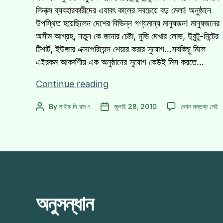
লিনা্ক্স ব্যবহারকারীদের এযাবৎ কালের সবচেয়ে বড় মেলা! অনুষ্ঠানে
উপস্থিত হয়েছিলেন দেশের বিভিন্ন গণ্যমান্য মানুষজন! মানুষজনের
অসীম আগ্রহ, নতুন কে জানার চেষ্টা, মুভি দেখার লোভ, উবুন্টু-মিন্টের
টিশার্ট, ইউজার এক্সপেরিয়েন্স শেয়ার করার সুযোগ…সবকিছু মিলে
এইরকম আকর্ষণীয় এক অনুষ্ঠানের সুযোগ কেউই মিস করতে…
বন্টু
Continue reading
মিন্টু’র
বন্টু
By
সাইফ দি বস ৭
জুলাই 28, 2010
কোন মন্তব্য নেই
Post
Post
আড্ডা
মিন্টু’র
author
date
রিভিউ|
আড্ডা
কিছু
রিভিউ|
ছবি|
কিছু
ছবি|
কিছু
কিছু
কথা!
কথা!
এ
অনুসন্ধান