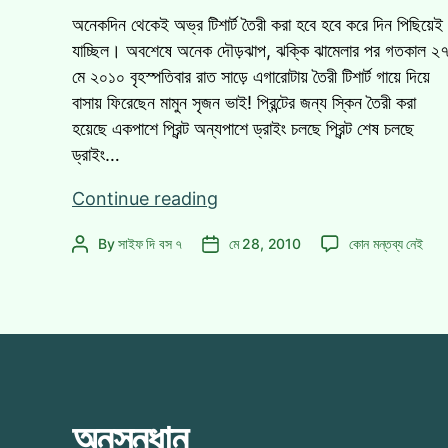
অনেকদিন থেকেই অভ্র টিশার্ট তৈরী করা হবে হবে করে দিন পিছিয়েই
যাচ্ছিল। অবশেষে অনেক দৌড়ঝাপ, ঝক্কি ঝামেলার পর গতকাল ২
মে ২০১০ বৃহস্পতিবার রাত সাড়ে এগারোটায় তৈরী টিশার্ট গায়ে দিয়ে
বাসায় ফিরেছেন মামুন সৃজন ভাই! প্রিন্টের জন্য স্কিন তৈরী করা
হয়েছে একপাশে প্রিন্ট অন্যপাশে ড্রাইং চলছে প্রিন্ট শেষ চলছে
ড্রাইং…
অভ্র
Continue reading
সাপোর্টার
অভ্র
By
সাইফ দি বস ৭
মে 28, 2010
কোন মন্তব্য নেই
Post
Post
টিশার্ট
সাপোর্টার
author
date
তৈরী!
টিশার্ট
আপনারটা
তৈরী!
সংগ্রহ
আপনারটা
সংগ্রহ
করুন
করুন
আজই!
আজই!
এ
অনুসন্ধান