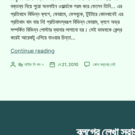
বক্তব্য নিয়ে পুরো অনলাইন ওয়ার্ল্ডকে গরম করে ফেলেন তিনি… এর
প্রতিবাদে বিভিন্ন ব্লগে, ফোরামে, ফেসবুকে, টুইটারে কোনখানেই এর
৭
প্রতিবাদ বাদ যায় নি! প্রতিবাদস্বরূপ বিভিন্ন ফোরাম, ব্লগে অভ্র
সম্পর্কিত বিভিন্ন পোস্টার ব্যানার লাগানো হয়। সেই ভাবনাকে কেন্দ্র
করেই আরেকটু এগিয়ে যাওয়ার চিন্তা…
অভ্র
Continue reading
সাপোর্টার
অভ্র
By
সাইফ দি বস ৭
মে 21, 2010
কোন মন্তব্য নেই
Post
Post
টিশার্ট!
সাপোর্টার
author
date
আপনার
টিশার্ট!
লাগবে
আপনার
নাকি?
লাগবে
নাকি?
এ
ব্লগের লেখা সর