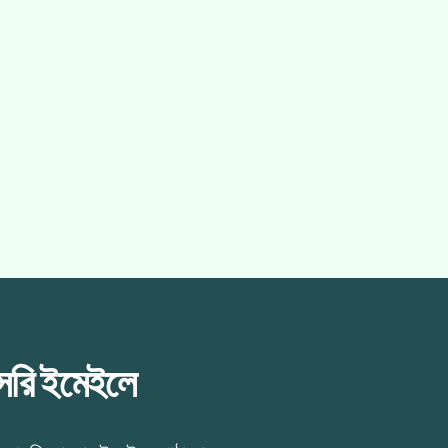
াসরি ইমেইলে