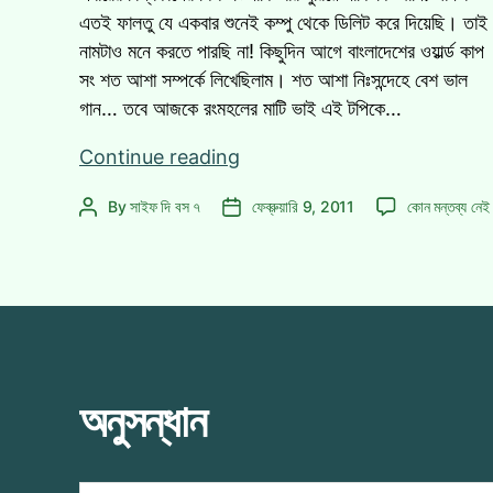
এতই ফালতু যে একবার শুনেই কম্পু থেকে ডিলিট করে দিয়েছি। তাই
নামটাও মনে করতে পারছি না! কিছুদিন আগে বাংলাদেশের ওয়ার্ল্ড কাপ
সং শত আশা সম্পর্কে লিখেছিলাম। শত আশা নিঃসন্দেহে বেশ ভাল
গান… তবে আজকে রংমহলের মাটি ভাই এই টপিকে…
বিশ্বকাপ
Continue reading
থিমসং
বিশ্বকাপ
By
সাইফ দি বস ৭
ফেব্রুয়ারি 9, 2011
কোন মন্তব্য নেই
Post
Post
হওয়া
থিমসং
author
date
উচিৎ
হওয়া
ছিল
উচিৎ
যে
ছিল
যে
গানটির!
গানটির!
এ
অনুসন্ধান