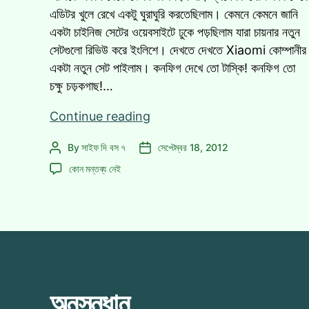
এডিটর খুলে রেখে একটু ঘুরাঘুরি করতেছিলাম। কেমনে কেমনে জানি
একটা চাইনিজ সেটের ওয়েবসাইটে ঢুকে পড়ছিলাম যারা চায়নার নতুন
সেটগুলো রিভিউ করে ইংলিশে। দেখতে দেখতে Xiaomi কোম্পানীর
একটা নতুন সেট পাইলাম। কনফিগ দেখে তো টাস্কি! কনফিগ তো
চক্ষু চড়কগাছ!…
Xiaomi’র
Continue reading
MI2
By
সাইফ দি বস ৭
সেপ্টেম্বর 18, 2012
Post
Post
–
author
date
Xiaomi’র
S3/iPhone5
কোন মন্তব্য নেই
MI2
Killer.
–
S3/iPhone5
Killer.
এ
অনুসন্ধান