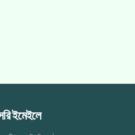
াসরি ইমেইলে