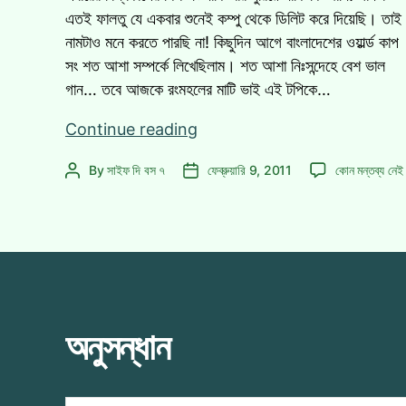
এতই ফালতু যে একবার শুনেই কম্পু থেকে ডিলিট করে দিয়েছি। তাই
নামটাও মনে করতে পারছি না! কিছুদিন আগে বাংলাদেশের ওয়ার্ল্ড কাপ
সং শত আশা সম্পর্কে লিখেছিলাম। শত আশা নিঃসন্দেহে বেশ ভাল
গান… তবে আজকে রংমহলের মাটি ভাই এই টপিকে…
বিশ্বকাপ
Continue reading
থিমসং
বিশ্বকাপ
By
সাইফ দি বস ৭
ফেব্রুয়ারি 9, 2011
কোন মন্তব্য নেই
Post
Post
হওয়া
থিমসং
author
date
উচিৎ
হওয়া
ছিল
উচিৎ
যে
ছিল
যে
গানটির!
গানটির!
এ
অনুসন্ধান