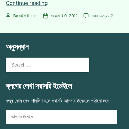
বিশ্বকাপ
Continue reading
থিমসং
বিশ্বকাপ
By
সাইফ দি বস ৭
ফেব্রুয়ারি 9, 2011
কোন মন্তব্য নেই
Post
Post
হওয়া
থিমসং
author
date
উচিৎ
হওয়া
ছিল
উচিৎ
যে
ছিল
অনুসন্ধান
গানটির!
যে
গানটির!
এ
Search
for:
ব্লগের লেখা সরাসরি ইমেইলে
নতুন কোন লেখা পাবলিশ হলে সরাসরি আপনার ইমেইলে পাঠানো হবে
আপনার
ইমেইল