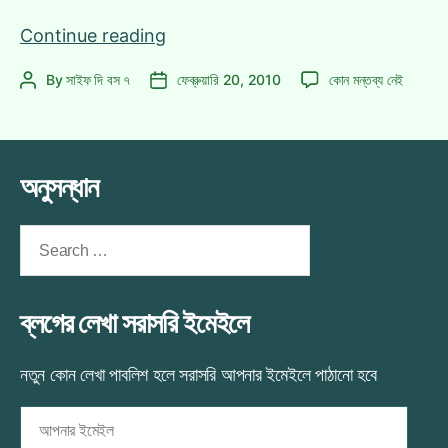
টেকি
Continue reading
দুই
টেকি
By
সাইফ দি বস ৭
ফেব্রুয়ারি 20, 2010
কোন মন্তব্য নেই
Post
Post
তারকা
দুই
author
date
এক
তারকা
সাথে!
এক
(Bill
সাথে!
অনুসন্ধান
Gates
(Bill
Gates
&
&
Search
Steve
Steve
for:
Jobs)
Jobs)
এ
ব্লগের লেখা সরাসরি ইমেইলে
নতুন কোন লেখা পাবলিশ হলে সরাসরি আপনার ইমেইলে পাঠানো হবে
আপনার
ইমেইল