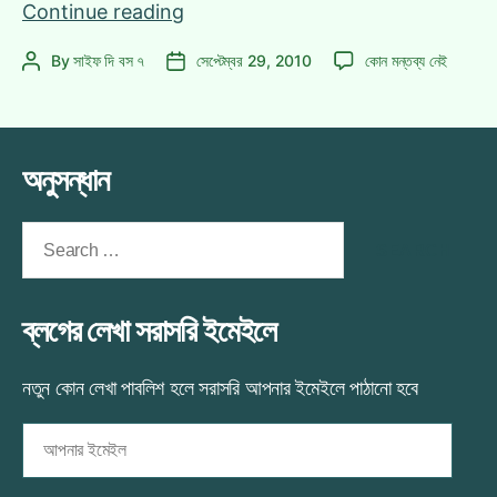
সাময়িক
Continue reading
বিরতিতে
সাময়িক
By
সাইফ দি বস ৭
সেপ্টেম্বর 29, 2010
কোন মন্তব্য নেই
Post
Post
যাচ্ছি!
বিরতিতে
author
date
সবাইকে
যাচ্ছি!
Bye!
সবাইকে
Bye!
অনুসন্ধান
এ
Search
for:
ব্লগের লেখা সরাসরি ইমেইলে
নতুন কোন লেখা পাবলিশ হলে সরাসরি আপনার ইমেইলে পাঠানো হবে
আপনার
ইমেইল