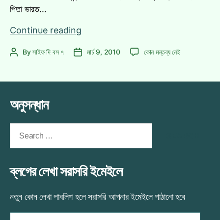
পিতা ভারত…
۩♥۩
Continue reading
জেনে
۩♥۩
By
সাইফ দি বস ৭
মার্চ 9, 2010
কোন মন্তব্য নেই
Post
Post
নিন
জেনে
author
date
বলিউড
নিন
কিং
বলিউড
“শাহরুখ
কিং
অনুসন্ধান
খান”
“শাহরুখ
খান”
সম্পর্কে
সম্পর্কে
Search
কিছু
কিছু
for:
তথ্য…
তথ্য…
۩♥۩
۩♥۩
এ
ব্লগের লেখা সরাসরি ইমেইলে
নতুন কোন লেখা পাবলিশ হলে সরাসরি আপনার ইমেইলে পাঠানো হবে
আপনার