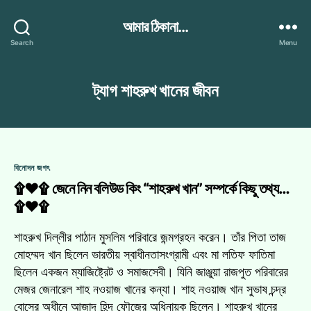
আমার ঠিকানা...
Search
Menu
ট্যাগ
শাহরুখ খানের জীবন
Categories
বিনোদন জগৎ
۩♥۩ জেনে নিন বলিউড কিং “শাহরুখ খান” সম্পর্কে কিছু তথ্য…
۩♥۩
শাহরুখ দিল্লীর পাঠান মুসলিম পরিবারে জন্মগ্রহন করেন। তাঁর পিতা তাজ
মোহম্মদ খান ছিলেন ভারতীয় স্বাধীনতাসংগ্রামী এবং মা লতিফ ফাতিমা
ছিলেন একজন ম্যাজিষ্ট্রেট ও সমাজসেবী। যিনি জাঞ্জুয়া রাজপুত পরিবারের
মেজর জেনারেল শাহ নওয়াজ খানের কন্যা। শাহ নওয়াজ খান সুভাষ চন্দ্র
বোসের অধীনে আজাদ হিন্দ ফৌজের অধিনায়ক ছিলেন। শাহরুখ খানের