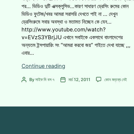
পর… ভিডিও দুটি এক্সক্লুসিভ…কারণ সাধারণ ড্রেসিং রুমের কোন
ভিডিও ফুটেজ/খবর আমরা সরাসরি দেখতে পাই না … দেখুন
ড্রেসিংরুমে সবার অবস্থা ও মতামত নিচ্ছেন কে যেন…
http://www.youtube.com/watch?
v=EVzS3YBrjJU এখানে সবাইকে একসাথে বাংলাদেশের
অন্যতম ইন্সপায়ারিং সং “আমরা করবো জয়” গাইতে দেখা যাচ্ছে ,,,
এবার…
[এক্সক্লুসিভ]জয়ের
Continue reading
পর
[এক্সক্লুসিভ]জয়ের
By
সাইফ দি বস ৭
মার্চ 12, 2011
কোন মন্তব্য নেই
Post
Post
ড্রেসিংরুমে
পর
author
date
ক্রিকেটাররা!
ড্রেসিংরুমে
ক্রিকেটাররা!
এ