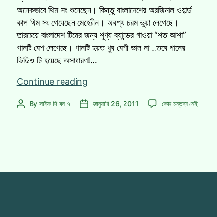
অনেকভাবে থিম সং শুনেছেন। কিন্তু বাংলাদেশের অরজিনাল ওয়ার্ল্ড
কাপ থিম সং গেয়েছেন মেহেরীন। অবশ্য চরম ভুয়া লেগেছে।
তারচেয়ে বাংলাদেশ টিমের জন্য শূণ্য ব্যান্ডের গাওয়া “শত আশা”
গানটি বেশ লেগেছে। গানটি হয়ত খুব বেশী ভাল না ..তবে গানের
ভিডিও টি হয়েছে অসাধারণ!…
ওয়ার্ল্ড
Continue reading
কাপ
ওয়ার্ল্ড
By
সাইফ দি বস ৭
জানুয়ারি 26, 2011
কোন মন্তব্য নেই
Post
Post
স্পেশালঃ
কাপ
author
date
♫শত
স্পেশালঃ
আশা♫
♫শত
আশা♫
এ