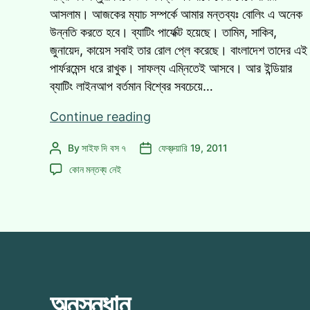
আসলাম। আজকের ম্যাচ সম্পর্কে আমার মন্তব্যঃ বোলিং এ অনেক
উন্নতি করতে হবে। ব্যাটিং পার্ফেক্ট হয়েছে। তামিম, সাকিব,
জুনায়েদ, কায়েস সবাই তার রোল প্লে করেছে। বাংলাদেশ তাদের এই
পার্ফরমেন্স ধরে রাখুক। সাফল্য এম্নিতেই আসবে। আর ইন্ডিয়ার
ব্যাটিং লাইনআপ বর্তমান বিশ্বের সবচেয়ে…
আজ
Continue reading
ভারত-
By
সাইফ দি বস ৭
ফেব্রুয়ারি 19, 2011
Post
Post
বাংলাদেশ
author
date
আজ
ম্যাচ
কোন মন্তব্য নেই
ভারত-
সম্পর্কে
বাংলাদেশ
প্রতিক্রিয়া
ম্যাচ
সম্পর্কে
প্রতিক্রিয়া
এ
অনুসন্ধান