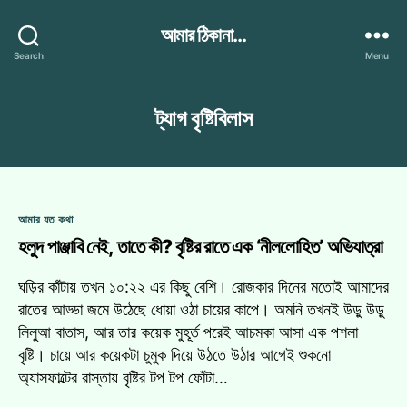
আমার ঠিকানা...
Search
Menu
ট্যাগ
বৃষ্টিবিলাস
Categories
আমার যত কথা
হলুদ পাঞ্জাবি নেই, তাতে কী? বৃষ্টির রাতে এক ‘নীললোহিত’ অভিযাত্রা
ঘড়ির কাঁটায় তখন ১০:২২ এর কিছু বেশি। রোজকার দিনের মতোই আমাদের
রাতের আড্ডা জমে উঠেছে ধোয়া ওঠা চায়ের কাপে। অমনি তখনই উড়ু উড়ু
লিলুআ বাতাস, আর তার কয়েক মুহূর্ত পরেই আচমকা আসা এক পশলা
বৃষ্টি। চায়ে আর কয়েকটা চুমুক দিয়ে উঠতে উঠার আগেই শুকনো
অ্যাসফাল্টের রাস্তায় বৃষ্টির টপ টপ ফোঁটা…