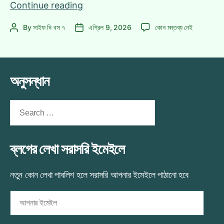
হলুদ
Continue reading
পাঞ্জাবি
হলুদ
By
সাইফ দি বস ৭
এপ্রিল 9, 2026
কোন মন্তব্য নেই
Post
Post
নেই,
পাঞ্জাবি
author
date
তাতে
নেই,
কী? বৃষ্টির
তাতে
রাতে
কী? বৃষ্টির
অনুসন্ধান
এক
রাতে
এক
‘নীললোহিত’
‘নীললোহিত’
Search
অভিযাত্রা
অভিযাত্রা
for:
এ
ব্লগের লেখা সরাসরি ইমেইলে
নতুন কোন লেখা পাবলিশ হলে সরাসরি আপনার ইমেইলে পাঠানো হবে
আপনার
ইমেইল