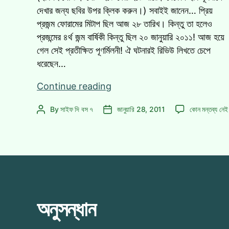
দেখার জন্য ছবির উপর ক্লিক করুন।) সবাইই জানেন… প্রিয়
প্রজন্ম ফোরামের মিটাপ ছিল আজ ২৮ তারিখ। কিন্তু তা হলেও
প্রজন্মের ৪র্থ জন্ম বার্ষিকী কিন্তু ছিল ২০ জানুয়ারি ২০১১! আজ হয়ে
গেল সেই প্রতীক্ষিত পূণর্মিলনী! ঐ ঘটনারই রিভিউ লিখতে চেপে
ধরেছেন…
রিভিউঃ
Continue reading
প্রজন্ম
রিভিউঃ
By
সাইফ দি বস ৭
জানুয়ারি 28, 2011
কোন মন্তব্য নেই
Post
Post
মিটাপ
প্রজন্ম
author
date
২০১১
মিটাপ
২০১১
এ
অনুসন্ধান