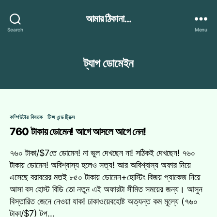
আমার ঠিকানা...
Search
Menu
ট্যাগ
ডোমেইন
Categories
কম্পিউটার বিষয়ক
টিপ্স এন্ড ট্রিক্স
760 টাকায় ডোমেন! আগে আসলে আগে নেন!
৭৬০ টাকা/$7তে ডোমেন! না ভুল দেখছেন না! সঠিকই দেখছেন! ৭৬০
টাকায় ডোমেন! অবিশ্বাস্য হলেও সত্য! আর অবিশ্বাস্য অফার নিয়ে
এসেছে বরাবরের মতই ৮৫০ টাকায় ডোমেন+হোস্টিং বিজয় প্যাকেজ নিয়ে
আসা বস হোস্ট বিডি তো নতুন এই অফারটা সীমিত সময়ের জন্য। আসুন
বিস্তারিত জেনে নেওয়া যাক! ঢাকাওয়েবহোষ্ট অত্যন্ত কম মূল্যে (৭৬০
টাকা/$7) টপ…