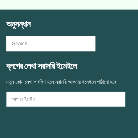
@850tk/year
ডোমেন+হোস্টিং
@850tk/year
এ
অনুসন্ধান
Search
for:
ব্লগের লেখা সরাসরি ইমেইলে
নতুন কোন লেখা পাবলিশ হলে সরাসরি আপনার ইমেইলে পাঠানো হবে
আপনার
ইমেইল
সাবস্ক্রাইব