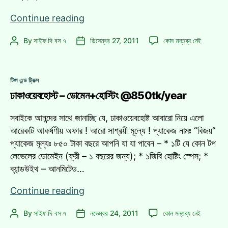
760
Continue reading
টাকায়
760
By
সাইফ দি বস ৭
ডিসেম্বর 27, 2011
কোন মন্তব্য নেই
Post
Post
ডোমেন!
টাকায়
author
date
আগে
ডোমেন!
আসলে
আগে
Categories
আগে
টিপ্স এন্ড ট্রিক্স
আসলে
নেন!
ঢাকাওয়েবহোস্ট – ডোমেন+হোস্টিং @850tk/year
আগে
নেন!
এ
সবাইকে আনন্দের সাথে জানাচ্ছি যে, ঢাকাওয়েবহোষ্ট আবারো নিয়ে এলো
আরেকটি আকর্ষণীয় অফার ! আরো সাশ্রয়ী মূল্যে ! প্যাকেজ নামঃ “বিজয়”
প্যাকেজ মূল্যঃ ৮৫০ টাকা বছরে আপনি যা যা পাবেন – * ১টি যে কোন টপ
লেভেলের ডোমেইন (ফ্রী – ১ বছরের জন্য); * ১জিবি হোষ্টিং স্পেস; *
ব্যান্ডউইথ – আনমিটেড…
ঢাকাওয়েবহোস্ট
Continue reading
–
ঢাকাওয়েবহোস্ট
By
সাইফ দি বস ৭
নভেম্বর 24, 2011
কোন মন্তব্য নেই
Post
Post
ডোমেন+হোস্টিং
–
author
date