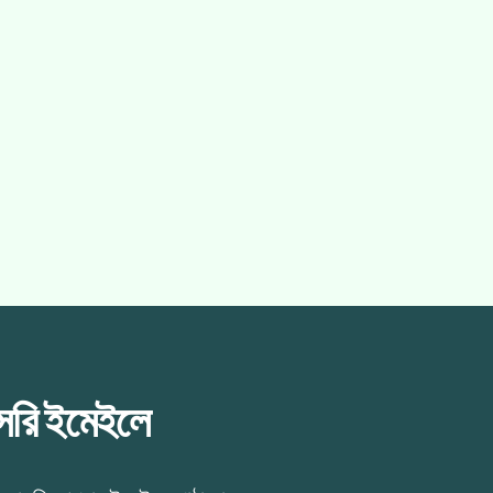
াসরি ইমেইলে