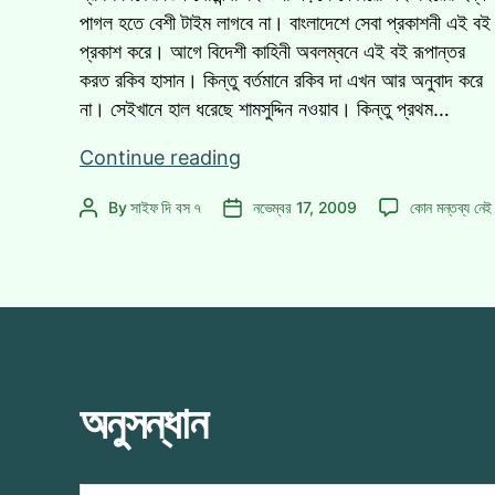
পাগল হতে বেশী টাইম লাগবে না। বাংলাদেশে সেবা প্রকাশনী এই বই
প্রকাশ করে। আগে বিদেশী কাহিনী অবলম্বনে এই বই রূপান্তর
করত রকিব হাসান। কিন্তু বর্তমানে রকিব দা এখন আর অনুবাদ করে
না। সেইখানে হাল ধরেছে শামসুদ্দিন নওয়াব। কিন্তু প্রথম…
তিন
Continue reading
গোয়েন্দা
তিন
By
সাইফ দি বস ৭
নভেম্বর 17, 2009
কোন মন্তব্য নেই
Post
Post
সিরিজের
গোয়েন্দা
author
date
রহস্য
সিরিজের
ভেদ
রহস্য
হল!
ভেদ
হল!
এ
অনুসন্ধান