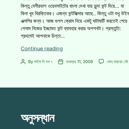
কিন্তু বেশীরভাগ ওয়েবসাইটের বাংলা দেখা যায় ভৃন্দা ফন্ট দিয়ে… যা
কিনা খুব বিরক্তিকর। এজন্য ফন্টফিক্সার আছে.. কিন্তু ওটা শুধু উইন
এক্সপির জন্য। আজ গুগল ক্রোম নিয়ে একটু ঘাটাঘাটি করতেই পেয়ে
গেলাম নিজের ইচ্ছামত ফন্ট ব্যাবহার করার অপশনটা। প্রস্তুতি:
প্রথমেই আপনাকে চিন্তা…
ভৃন্দার
Continue reading
দিন
ভৃন্দার
By
সাইফ দি বস ৭
নভেম্বর 11, 2009
কোন মন্তব্য নেই
Post
Post
শেষ!
দিন
author
date
গুগল
শেষ!
ক্রোমে
গুগল
পছন্দমত
ক্রোমে
পছন্দমত
ফন্ট
ফন্ট
দিন!
দিন!
এ
অনুসন্ধান