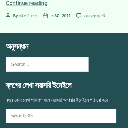
[রা.ওয়ান]একনের
Continue reading
প্রথম
[রা.ওয়ান]একনের
By
সাইফ দি বস ৭
মে 30, 2011
কোন মন্তব্য নেই
Post
Post
হিন্দি
প্রথম
author
date
গান
হিন্দি
লিকড!
গান
লিকড!
অনুসন্ধান
এ
Search
for:
ব্লগের লেখা সরাসরি ইমেইলে
নতুন কোন লেখা পাবলিশ হলে সরাসরি আপনার ইমেইলে পাঠানো হবে
আপনার
ইমেইল