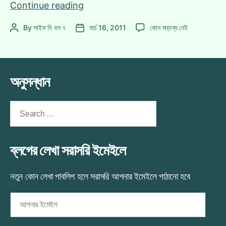
গুগল
Continue reading
ক্রোমের
গুগল
By
সাইফ দি বস ৭
মার্চ 16, 2011
কোন মন্তব্য নেই
Post
Post
জন্য
ক্রোমের
author
date
নতুন
জন্য
লোগো
নতুন
উন্মুক্ত
লোগো
অনুসন্ধান
করল
উন্মুক্ত
করল
গুগল!
গুগল!
Search
এ
for:
ব্লগের লেখা সরাসরি ইমেইলে
নতুন কোন লেখা পাবলিশ হলে সরাসরি আপনার ইমেইলে পাঠানো হবে
আপনার
ইমেইল