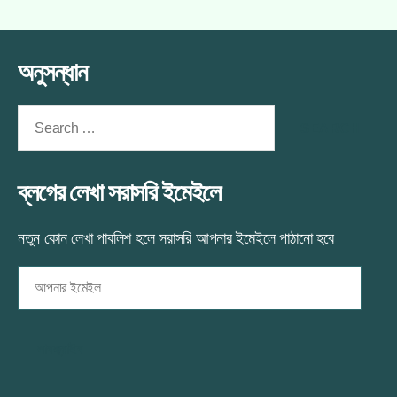
♫শত
স্পেশালঃ
আশা♫
♫শত
আশা♫
অনুসন্ধান
এ
Search
for:
ব্লগের লেখা সরাসরি ইমেইলে
নতুন কোন লেখা পাবলিশ হলে সরাসরি আপনার ইমেইলে পাঠানো হবে
আপনার
ইমেইল
সাবস্ক্রাইব