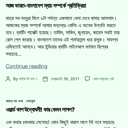
আজ ভারত-বাংলাদেশ ম্যাচ সম্পর্কে প্রতিক্রিয়া
এ
মাত্র সব বন্ধুরা মিলে ৯টা পর্যন্ত একসাথে খেলা দেখে বাসায় আসলাম।
আজকের ম্যাচ সম্পর্কে আমার মন্তব্যঃ বোলিং এ অনেক উন্নতি করতে
হবে। ব্যাটিং পার্ফেক্ট হয়েছে। তামিম, সাকিব, জুনায়েদ, কায়েস সবাই তার
রোল প্লে করেছে। বাংলাদেশ তাদের এই পার্ফরমেন্স ধরে রাখুক। সাফল্য
এম্নিতেই আসবে। আর ইন্ডিয়ার ব্যাটিং লাইনআপ বর্তমান বিশ্বের
সবচেয়ে…
আজ
Continue reading
ভারত-
আজ
By
সাইফ দি বস ৭
ফেব্রুয়ারি 19, 2011
কোন মন্তব্য নেই
Post
Post
বাংলাদেশ
ভারত-
author
date
ম্যাচ
বাংলাদেশ
সম্পর্কে
ম্যাচ
Categories
প্রতিক্রিয়া
আমার যত কথা
খেলাধুলা
সম্পর্কে
ওয়ার্ল্ড কাপ উদ্বোধনী! কার কেমন লাগল?
প্রতিক্রিয়া
এ
এক কথায় চমৎকার লেগেছে! কোন কিছুই খারাপ লাগে নি! তবে সবচেয়ে