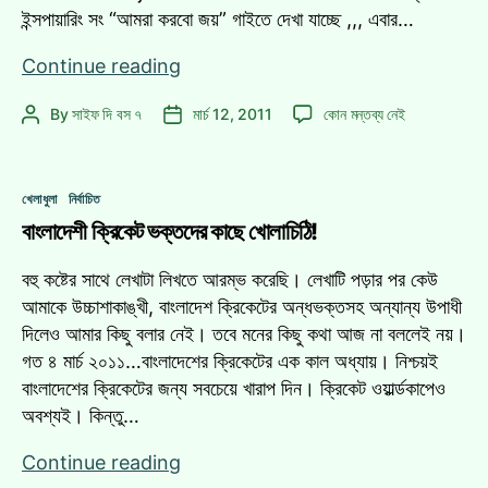
ইন্সপায়ারিং সং “আমরা করবো জয়” গাইতে দেখা যাচ্ছে ,,, এবার…
[এক্সক্লুসিভ]জয়ের
Continue reading
পর
[এক্সক্লুসিভ]জয়ের
By
সাইফ দি বস ৭
মার্চ 12, 2011
কোন মন্তব্য নেই
Post
Post
ড্রেসিংরুমে
পর
author
date
ক্রিকেটাররা!
ড্রেসিংরুমে
ক্রিকেটাররা!
Categories
খেলাধুলা
নির্বাচিত
এ
বাংলাদেশী ক্রিকেট ভক্তদের কাছে খোলাচিঠি!
বহু কষ্টের সাথে লেখাটা লিখতে আরম্ভ করেছি। লেখাটি পড়ার পর কেউ
আমাকে উচ্চাশাকাঙ্খী, বাংলাদেশ ক্রিকেটের অন্ধভক্তসহ অন্যান্য উপাধী
দিলেও আমার কিছু বলার নেই। তবে মনের কিছু কথা আজ না বললেই নয়।
গত ৪ মার্চ ২০১১…বাংলাদেশের ক্রিকেটের এক কাল অধ্যায়। নিশ্চয়ই
বাংলাদেশের ক্রিকেটের জন্য সবচেয়ে খারাপ দিন। ক্রিকেট ওয়ার্ল্ডকাপেও
অবশ্যই। কিন্তু…
বাংলাদেশী
Continue reading