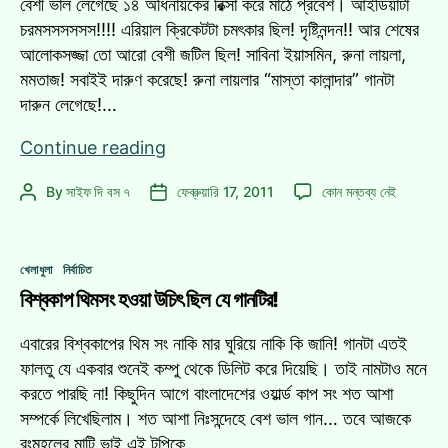
বেশী ভাল লেগেছে ১৪ অধিনায়কের রিক্সা করে মাঠে প্রবেশ। আইডিয়াটা
চরমসসসসসস!!!! এরিয়াল ক্রিকেটটা চমৎকার ছিল! দৃষ্টিনন্দন!! আর শেষের
আলোকসজ্জা তো আরো বেশী জটিল ছিল! সাবিনা ইয়াসমিন, রুনা লায়লা,
মমতাজ! সবাইই দারুণ করেছে! রুনা লায়লার “মাস্তা কালান্দার” গানটা
দারুন লেগেছে!…
ওয়ার্ল্ড
Continue reading
কাপ
ওয়ার্ল্ড
By
সাইফ দি বস ৭
ফেব্রুয়ারি 17, 2011
কোন মন্তব্য নেই
Post
Post
উদ্বোধনী!
কাপ
author
date
কার
উদ্বোধনী!
কেমন
কার
Categories
লাগল?
খেলাধুলা
নির্বাচিত
কেমন
বিশ্বকাপ থিমসং হওয়া উচিৎ ছিল যে গানটির!
লাগল?
এ
এবারের বিশ্বকাপের থিম সং নাকি মার ঘুরিয়ে নাকি কি জানি! গানটা এতই
ফালতু যে একবার শুনেই কম্পু থেকে ডিলিট করে দিয়েছি। তাই নামটাও মনে
করতে পারছি না! কিছুদিন আগে বাংলাদেশের ওয়ার্ল্ড কাপ সং শত আশা
সম্পর্কে লিখেছিলাম। শত আশা নিঃসন্দেহে বেশ ভাল গান… তবে আজকে
রংমহলের মাটি ভাই এই টপিকে…