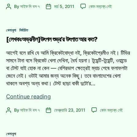
ক্রিকেট
বাংলাদেশী
By
সাইফ দি বস ৭
মার্চ 5, 2011
কোন মন্তব্য নেই
Post
Post
ভক্তদের
ক্রিকেট
author
date
কাছে
ভক্তদের
খোলাচিঠি!
কাছে
Categories
খেলাধুলা
নির্বাচিত
খোলাচিঠি!
[লেখকঃঅভ্রনীল]উৎপল শুভ্র’র উৎপাত আর কত?
এ
আগেই বলে রাখি যে আমি ক্রিকেটবোদ্ধা নই, ক্রিকেটপ্রেমীও নই। টিভির
সামনে টানা বসে ক্রিকেট খেলা দেখিনা, ধৈর্য হয়না। টুয়েন্টি-টুয়েন্টি, ওয়ান্ডে
বা টেস্ট যাই হোক না কেন — বেশিরভাগ ক্ষেত্রেই ম্যাচ শেষে ফলাফলটা
জেনে নেই। ওটাই আমার জন্য অনেক কিছু। তবে বাংলাদেশের খেলা
থাকলে অবশ্য অন্য কথা। টেস্ট ছাড়া বাকী দুটো’র…
[লেখকঃঅভ্রনীল]উৎপল
Continue reading
শুভ্র’র
[লেখকঃঅভ্রনীল]উৎপল
By
সাইফ দি বস ৭
ফেব্রুয়ারি 23, 2011
কোন মন্তব্য নেই
Post
Post
উৎপাত
শুভ্র’র
author
date
আর
উৎপাত
কত?
আর
Categories
খেলাধুলা
কত?