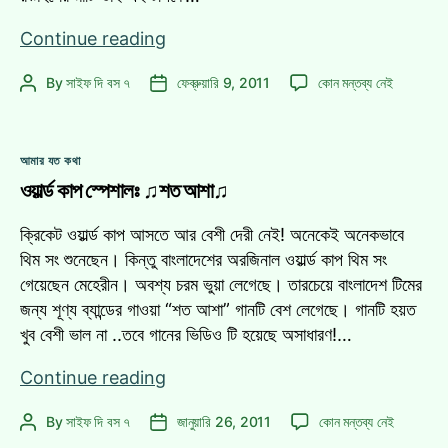
বিশ্বকাপ
Continue reading
থিমসং
বিশ্বকাপ
By
সাইফ দি বস ৭
ফেব্রুয়ারি 9, 2011
কোন মন্তব্য নেই
Post
Post
হওয়া
থিমসং
author
date
উচিৎ
হওয়া
ছিল
উচিৎ
Categories
যে
আমার যত কথা
ছিল
গানটির!
ওয়ার্ল্ড কাপ স্পেশালঃ ♫শত আশা♫
যে
গানটির!
এ
ক্রিকেট ওয়ার্ল্ড কাপ আসতে আর বেশী দেরী নেই! অনেকেই অনেকভাবে
থিম সং শুনেছেন। কিন্তু বাংলাদেশের অরজিনাল ওয়ার্ল্ড কাপ থিম সং
গেয়েছেন মেহেরীন। অবশ্য চরম ভুয়া লেগেছে। তারচেয়ে বাংলাদেশ টিমের
জন্য শূণ্য ব্যান্ডের গাওয়া “শত আশা” গানটি বেশ লেগেছে। গানটি হয়ত
খুব বেশী ভাল না ..তবে গানের ভিডিও টি হয়েছে অসাধারণ!…
ওয়ার্ল্ড
Continue reading
কাপ
ওয়ার্ল্ড
By
সাইফ দি বস ৭
জানুয়ারি 26, 2011
কোন মন্তব্য নেই
Post
Post
স্পেশালঃ
কাপ
author
date