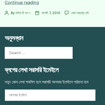
পরীক্ষা
Continue reading
হল
পরীক্ষা
By
সাইফ দি বস ৭
আগস্ট 7, 2010
কোন মন্তব্য নেই
Post
Post
শেষ!
হল
author
date
|
শেষ!
“কোথাও
|
কেউ
“কোথাও
অনুসন্ধান
নেই”
কেউ
নেই”
নাটকের
নাটকের
Search
রিভিউ
রিভিউ
for:
এ
ব্লগের লেখা সরাসরি ইমেইলে
নতুন কোন লেখা পাবলিশ হলে সরাসরি আপনার ইমেইলে পাঠানো হবে
আপনার
ইমেইল