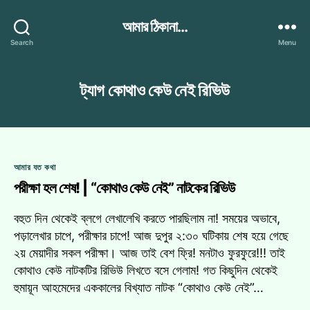
আমার ঠিকানা...
Search
Menu
ট্যাগ
কোথাও কেউ নেই রিভিউ
Categories
আমার যত কথা
পরীক্ষা হল শেষ! | “কোথাও কেউ নেই” নাটকের রিভিউ
বহুত দিন থেকেই ব্লগে লেখালেখি করতে পারছিলাম না! সময়ের অভাবে,
পড়ালেখার চাপে, পরীক্ষার চাপে! আজ দুপুর ২:৩০ ঘটিকায় শেষ হয়ে গেছে
২য় মেয়াদীর সকল পরীক্ষা। আজ তাই বেশ ফ্রি! মনটাও ফুরফুরে!!! তাই
কোথাও কেউ নাটকটির রিভিউ লিখতে বসে গেলাম! গত কিছুদিন থেকেই
হুমায়ূন আহমেদের এককালের বিখ্যাত নাটক “কোথাও কেউ নেই”…