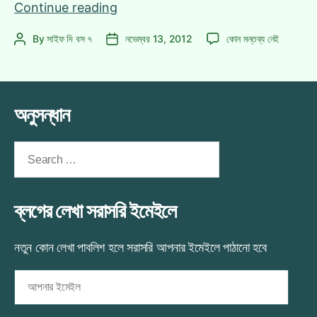
কিন্ডল
Continue reading
৪র্থ
কিন্ডল
By
সাইফ দি বস ৭
নভেম্বর 13, 2012
কোন মন্তব্য নেই
Post
Post
জেনারেশন
৪র্থ
author
date
এবং
জেনারেশন
শর্ট
এবং
রিভিউ
শর্ট
অনুসন্ধান
[কিছু
রিভিউ
[কিছু
ছবি]
ছবি]
Search
এ
for:
ব্লগের লেখা সরাসরি ইমেইলে
নতুন কোন লেখা পাবলিশ হলে সরাসরি আপনার ইমেইলে পাঠানো হবে
আপনার
ইমেইল