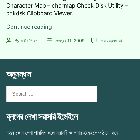
Character Map – charmap Check Disk Utility –
chkdsk Clipboard Viewer…
Run
Continue reading
এর
Run
By
সাইফ দি বস ৭
নভেম্বর 11, 2009
কোন মন্তব্য নেই
Post
Post
প্রয়োজনীয়
এর
author
date
কিছু
প্রয়োজনীয়
command
কিছু
command
অনুসন্ধান
এ
Search
for:
ব্লগের লেখা সরাসরি ইমেইলে
নতুন কোন লেখা পাবলিশ হলে সরাসরি আপনার ইমেইলে পাঠানো হবে