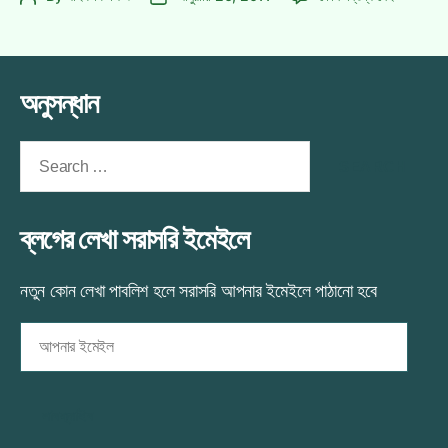
স্পেশালঃ
কাপ
author
date
♫শত
স্পেশালঃ
আশা♫
♫শত
আশা♫
অনুসন্ধান
এ
Search
for:
ব্লগের লেখা সরাসরি ইমেইলে
নতুন কোন লেখা পাবলিশ হলে সরাসরি আপনার ইমেইলে পাঠানো হবে
আপনার
ইমেইল
সাবস্ক্রাইব