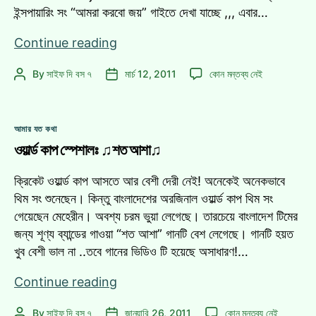
ইন্সপায়ারিং সং “আমরা করবো জয়” গাইতে দেখা যাচ্ছে ,,, এবার…
[এক্সক্লুসিভ]জয়ের
Continue reading
পর
[এক্সক্লুসিভ]জয়ের
By
সাইফ দি বস ৭
মার্চ 12, 2011
কোন মন্তব্য নেই
Post
Post
ড্রেসিংরুমে
পর
author
date
ক্রিকেটাররা!
ড্রেসিংরুমে
ক্রিকেটাররা!
Categories
আমার যত কথা
এ
ওয়ার্ল্ড কাপ স্পেশালঃ ♫শত আশা♫
ক্রিকেট ওয়ার্ল্ড কাপ আসতে আর বেশী দেরী নেই! অনেকেই অনেকভাবে
থিম সং শুনেছেন। কিন্তু বাংলাদেশের অরজিনাল ওয়ার্ল্ড কাপ থিম সং
গেয়েছেন মেহেরীন। অবশ্য চরম ভুয়া লেগেছে। তারচেয়ে বাংলাদেশ টিমের
জন্য শূণ্য ব্যান্ডের গাওয়া “শত আশা” গানটি বেশ লেগেছে। গানটি হয়ত
খুব বেশী ভাল না ..তবে গানের ভিডিও টি হয়েছে অসাধারণ!…
ওয়ার্ল্ড
Continue reading
কাপ
ওয়ার্ল্ড
By
সাইফ দি বস ৭
জানুয়ারি 26, 2011
কোন মন্তব্য নেই
Post
Post