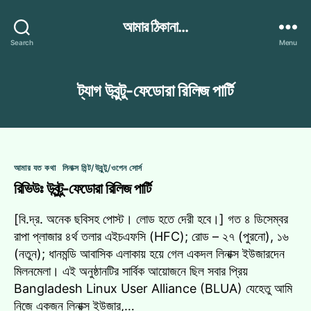
আমার ঠিকানা...
Search
Menu
ট্যাগ
উবুন্টু-ফেডোরা রিলিজ পার্টি
Categories
আমার যত কথা
লিনাক্স মিন্ট/উবুন্টু/ওপেন সোর্স
রিভিউঃ উবুন্টু-ফেডোরা রিলিজ পার্টি
[বি.দ্র. অনেক ছবিসহ পোস্ট। লোড হতে দেরী হবে।] গত ৪ ডিসেম্বর
রাপা প্লাজার ৪র্থ তলার এইচএফসি (HFC); রোড – ২৭ (পুরনো), ১৬
(নতুন); ধানমন্ডি আবাসিক এলাকায় হয়ে গেল একদল লিনাক্স ইউজারদেন
মিলনমেলা। এই অনুষ্ঠানটির সার্বিক আয়োজনে ছিল সবার প্রিয়
Bangladesh Linux User Alliance (BLUA) যেহেতু আমি
নিজে একজন লিনাক্স ইউজার,…