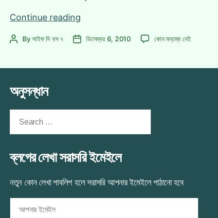
রিভিউঃ
Continue reading
উবুন্টু-
রিভিউঃ
By
সাইফ দি বস ৭
ডিসেম্বর 6, 2010
কোন মন্তব্য নেই
Post
Post
ফেডোরা
উবুন্টু-
author
date
রিলিজ
ফেডোরা
পার্টি
রিলিজ
পার্টি
অনুসন্ধান
এ
Search
for:
ব্লগের লেখা সরাসরি ইমেইলে
নতুন কোন লেখা পাবলিশ হলে সরাসরি আপনার ইমেইলে পাঠানো হবে
আপনার
ইমেইল