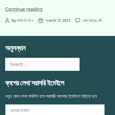
ওয়ার্ল্ড
Continue reading
কাপ
ওয়ার্ল্ড
By
সাইফ দি বস ৭
ফেব্রুয়ারি 17, 2011
কোন মন্তব্য নেই
Post
Post
উদ্বোধনী!
কাপ
author
date
কার
উদ্বোধনী!
কেমন
কার
লাগল?
কেমন
অনুসন্ধান
লাগল?
এ
Search
for:
ব্লগের লেখা সরাসরি ইমেইলে
নতুন কোন লেখা পাবলিশ হলে সরাসরি আপনার ইমেইলে পাঠানো হবে
আপনার
ইমেইল