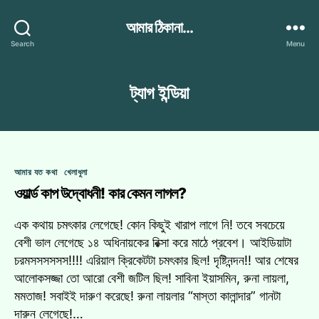
আমার ঠিকানা...
Search
Menu
ট্যাগ
ইন্ডিয়া
Categories
আমার যত কথা
খেলাধুলা
ওয়ার্ল্ড কাপ উদ্বোধনী! কার কেমন লাগল?
এক কথায় চমৎকার লেগেছে! কোন কিছুই খারাপ লাগে নি! তবে সবচেয়ে
বেশী ভাল লেগেছে ১৪ অধিনায়কের রিক্সা করে মাঠে প্রবেশ। আইডিয়াটা
চরমসসসসসস!!!! এরিয়াল ক্রিকেটটা চমৎকার ছিল! দৃষ্টিনন্দন!! আর শেষের
আলোকসজ্জা তো আরো বেশী জটিল ছিল! সাবিনা ইয়াসমিন, রুনা লায়লা,
মমতাজ! সবাইই দারুণ করেছে! রুনা লায়লার “মাস্তা কালান্দার” গানটা
দারুন লেগেছে!…